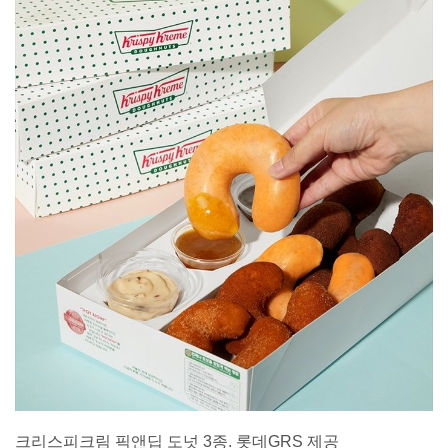
크리스피크림 픽앤딥 도넛 3종. 롯데GRS 제공