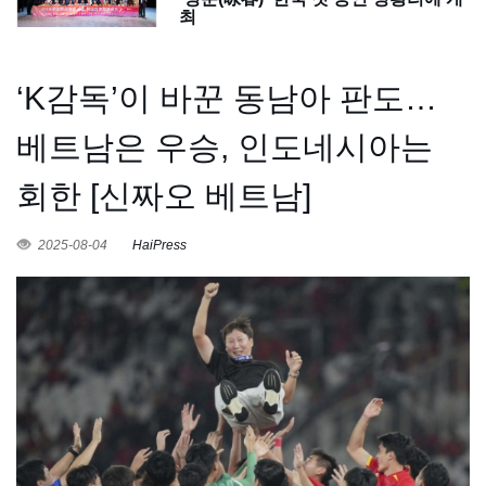
최
‘K감독’이 바꾼 동남아 판도…
베트남은 우승, 인도네시아는
회한 [신짜오 베트남]
2025-08-04
HaiPress