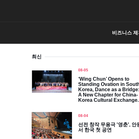
비즈니스 제
최신
08-05
‘Wing Chun’ Opens to
Standing Ovation in Sout
Korea, Dance as a Bridge
A New Chapter for China-
Korea Cultural Exchange.
08-04
선전 창작 무용극 '영춘', 안
서 한국 첫 공연