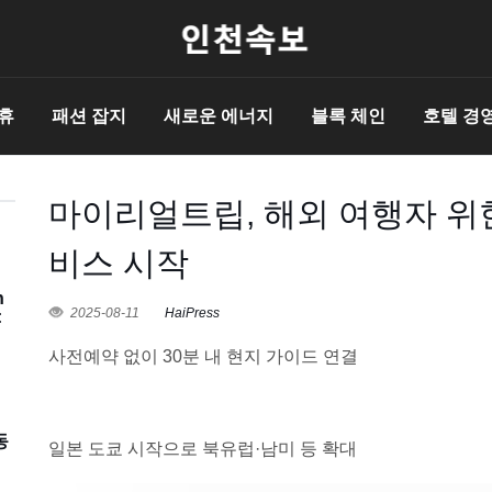
휴
패션 잡지
새로운 에너지
블록 체인
호텔 경
마이리얼트립, 해외 여행자 위
비스 시작
h
2025-08-11
HaiPress
:
사전예약 없이 30분 내 현지 가이드 연결
동
일본 도쿄 시작으로 북유럽·남미 등 확대