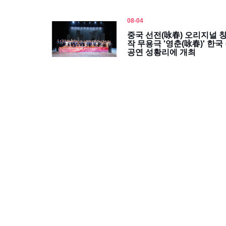
08-04
중국 선전(咏春) 오리지널 
작 무용극 '영춘(咏春)' 한국
공연 성황리에 개최