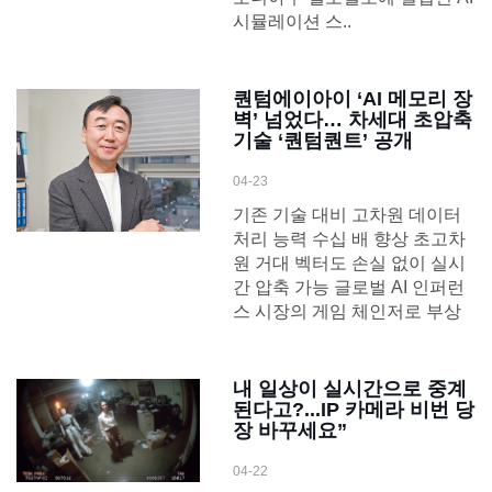
시뮬레이션 스..
퀀텀에이아이 ‘AI 메모리 장
벽’ 넘었다… 차세대 초압축
기술 ‘퀀텀퀀트’ 공개
04-23
기존 기술 대비 고차원 데이터
처리 능력 수십 배 향상 초고차
원 거대 벡터도 손실 없이 실시
간 압축 가능 글로벌 AI 인퍼런
스 시장의 게임 체인저로 부상
내 일상이 실시간으로 중계
된다고?...IP 카메라 비번 당
장 바꾸세요”
04-22