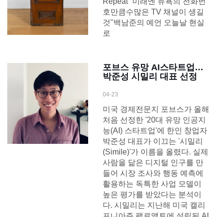
Repeat'"미래엔 뉴욕의 전화번
호만큼수많은 TV 채널이 생길
것"백남준의 예언 오늘날 현실
로
포브스 유망 AI스타트업…
박준성 시밀리 대표 선정
04-23
미국 경제전문지 포브스가 올해
처음 선정한 '20대 유망 인공지
능(AI) 스타트업'에 한인 창업자
박준성 대표가 이끄는 '시밀리
(Simile)'가 이름을 올렸다. 실제
사람을 닮은 디지털 인구를 만
들어 시장 조사와 행동 예측에
활용하는 독특한 사업 모델이
높은 평가를 받았다는 분석이
다. 시밀리는 지난해 미국 캘리
포니아주 팰로앨토에 설립된 AI