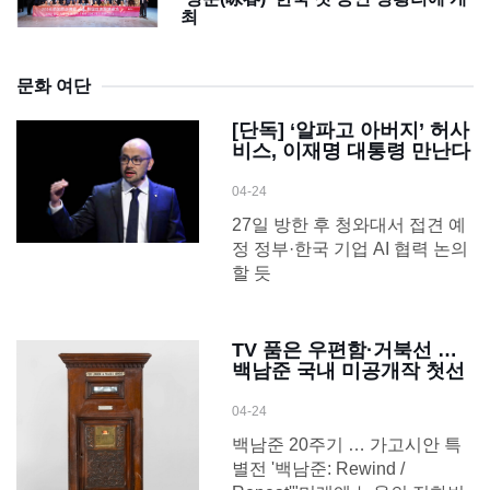
최
문화 여단
[단독] ‘알파고 아버지’ 허사
비스, 이재명 대통령 만난다
04-24
27일 방한 후 청와대서 접견 예
정 정부·한국 기업 AI 협력 논의
할 듯
TV 품은 우편함·거북선 …
백남준 국내 미공개작 첫선
04-24
백남준 20주기 … 가고시안 특
별전 '백남준: Rewind /