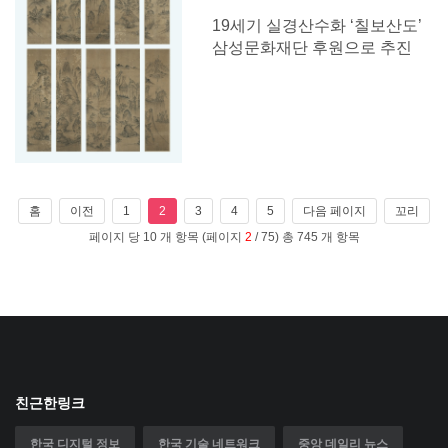
19세기 실경산수화 ‘칠보산도’
삼성문화재단 후원으로 추진
홈
이전
1
2
3
4
5
다음 페이지
꼬리
페이지 당 10 개 항목 (페이지
2
/ 75) 총 745 개 항목
친근한링크
한국 디지털 정보
한국 기술 네트워크
중앙 데일리 뉴스